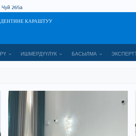
. Чуй 265а
ИДЕНТИНЕ КАРАШТУУ
РҮ
ИШМЕРДҮҮЛҮК
БАСЫЛМА
ЭКСПЕРТ