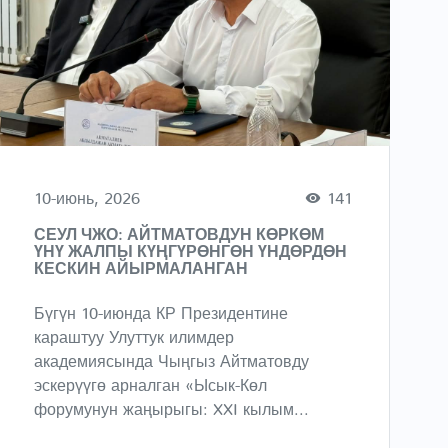
10-июнь, 2026
141
СЕУЛ ЧЖО: АЙТМАТОВДУН КӨРКӨМ
ҮНҮ ЖАЛПЫ КҮҢГҮРӨНГӨН ҮНДӨРДӨН
КЕСКИН АЙЫРМАЛАНГАН
Бүгүн 10-июнда КР Президентине
караштуу Улуттук илимдер
академиясында Чыңгыз Айтматовду
эскерүүгө арналган «Ысык-Көл
форумунун жаңырыгы: XXI кылым...