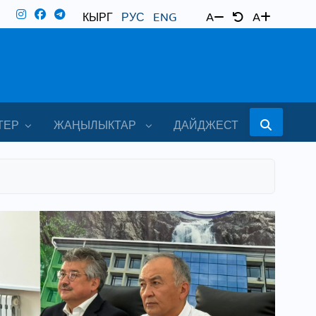
КЫРГ
РУС
ENG
A
A
ТЕР
ЖАҢЫЛЫКТАР
ДАЙДЖЕСТ