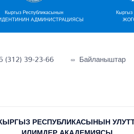
Кыргыз Республикасынын
ЯСЫ
ЖОГОРКУ КЕҢЕШИ
 (312) 39-23-66
Байланыштар
КЫРГЫЗ РЕСПУБЛИКАСЫНЫН УЛУТ
ИЛИМДЕР АКАДЕМИЯСЫ