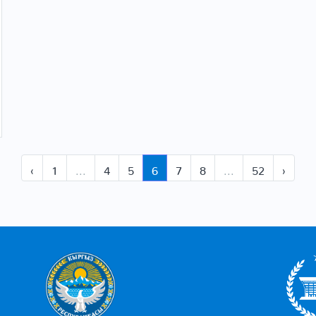
‹
1
...
4
5
6
7
8
...
52
›