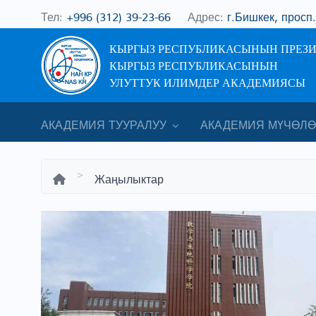
Тел:
+996 (312) 39-23-66
Адрес:
г.Бишкек, просп
КЫРГЫЗ РЕСПУБЛИКАСЫНЫН ПРЕЗ
КЫРГЫЗ РЕСПУБЛИКАСЫНЫН
УЛУТТУК ИЛИМДЕР АКАДЕМИЯСЫ
АКАДЕМИЯ ТУУРАЛУУ
АКАДЕМИЯ МҮЧӨЛӨ
Жаңылыктар