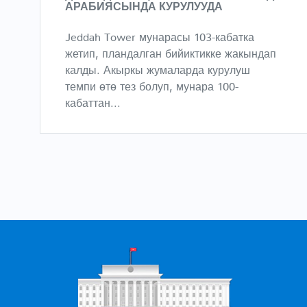
АРАБИЯСЫНДА КУРУЛУУДА
Jeddah Tower мунарасы 103-кабатка
жетип, пландалган бийиктикке жакындап
калды. Акыркы жумаларда курулуш
темпи өтө тез болуп, мунара 100-
кабаттан...