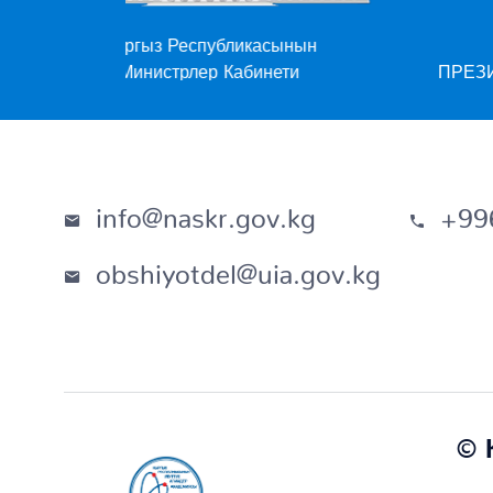
ынын
Кыргыз Республикасынын
ети
ПРЕЗИДЕНТИНИН АДМИНИСТРАЦИ
info@naskr.gov.kg
+996
obshiyotdel@uia.gov.kg
© 