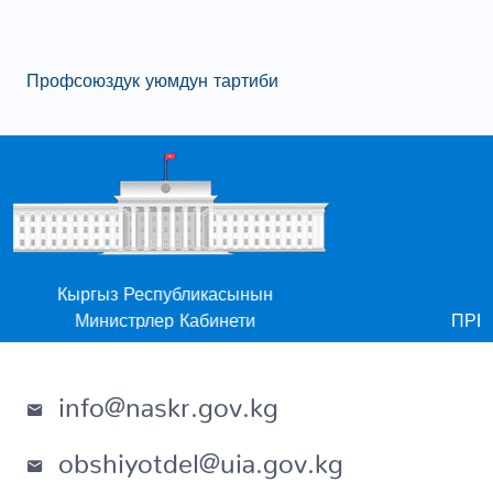
Профсоюздук уюмдун тартиби
гыз Республикасынын
Кыргыз
инистрлер Кабинети
ПРЕЗИДЕНТИ
info@naskr.gov.kg
obshiyotdel@uia.gov.kg