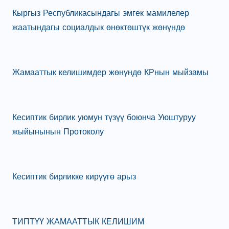
Кыргыз Республикасындагы эмгек мамилелер
жаатындагы социалдык өнөктөштүк жөнүндө
Жамааттык келишимдер жөнүндө КРнын мыйзамы
Кесиптик бирлик уюмун түзүү боюнча Уюштуруу
жыйынынын Протоколу
Кесиптик бирликке кирүүгө арыз
ТИПТҮҮ ЖАМААТТЫК КЕЛИШИМ