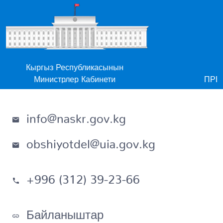
ыргыз Республикасынын
Кыр
Министрлер Кабинети
ПРЕЗИДЕН
info@naskr.gov.kg
obshiyotdel@uia.gov.kg
+996 (312) 39-23-66
Байланыштар