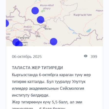
06-октябрь 2025
399
ТАЛАСТА ЖЕР ТИТИРЕДИ
Кыргызстанда 6-октябрга караган түнү жер
титирөө катталды. Бул тууралуу Улуттук
илимдер академиясынын Сейсмология
институту билдирди.
Жер титирөөнүн күчү 5,5 балл, ал эми
эпицентрде — 6 балл болгон.