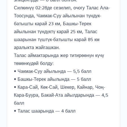
Силкинүү 02:28де сезилип, очогу Талас Ала-
Тоосунда, Чакмак-Суу айылынан түндүк-
батышты карай 23 км, Башкы-Терек
айылынан түндүктү карай 25 км, Талас
шаарынан түштүк-батышты карай 85 км
аралыкта жайгашкан.
Талас аймактарында жер титирөөнүн күчү
төмөнкүдөй болду:
• Чакмак-Суу айылында — 5,5 балл
• Башкы-Терек айылында — 5 балл
• Кара-Сай, Көк-Сай, Шекер, Кайнар, Чоң-
Кара-Буура, Бакай-Ата айылдарында — 4,5
балл
• Талас шаарында — 4 балл