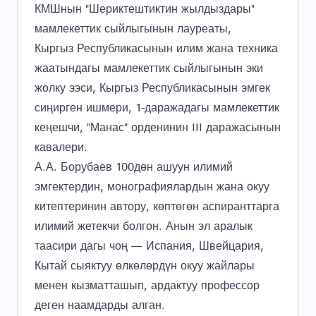
КМШнын "Шериктештиктин жылдыздары"
мамлекеттик сыйлыгынын лауреаты,
Кыргыз Республикасынын илим жана техника
жаатындагы мамлекеттик сыйлыгынын эки
жолку ээси, Кыргыз Республикасынын эмгек
сиңирген ишмери, 1-даражадагы мамлекеттик
кеңешчи, "Манас" орденинин III даражасынын
кавалери.
А.А. Борубаев 100дөн ашуун илимий
эмгектердин, монографиялардын жана окуу
китептеринин автору, көптөгөн аспиранттарга
илимий жетекчи болгон. Анын эл аралык
таасири дагы чоң — Испания, Швейцария,
Кытай сыяктуу өлкөлөрдүн окуу жайлары
менен кызматташып, ардактуу профессор
деген наамдарды алган.