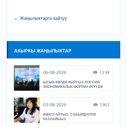
← Жаңылыктарга кайтуу
АКЫРКЫ ЖАҢЫЛЫКТАР
06-08-2026
1234
ЫСЫК-КӨЛДӨ КЫРГЫЗ-РОССИЯ
ЭКОНОМИКАЛЫК ФОРУМУ ӨТҮҮДӨ
03-08-2026
1367
КӨҢҮЛ АЙТЫП, САБЫРДУУЛУК
КААЛАЙБЫЗ