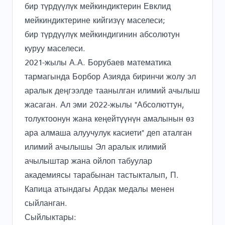
бир түрдүүлүк мейкиндиктерин Евклид
мейкиндиктерине кийгизүү маселеси;
бир түрдүүлүк мейкиндигинин абсолютун
куруу маселеси.
2021-жылы А.А. Борубаев математика
тармагында Борбор Азияда биринчи жолу эл
аралык деңгээлде таанылган илимий ачылыш
жасаган. Ал эми 2022-жылы "Абсолюттун,
толуктоонун жана кеңейтүүнүн амалынын өз
ара алмаша алуучулук касиети" деп аталган
илимий ачылышы Эл аралык илимий
ачылыштар жана ойлоп табуулар
академиясы тарабынан тастыкталып, П.
Капица атындагы Ардак медалы менен
сыйланган.
Сыйлыктары: