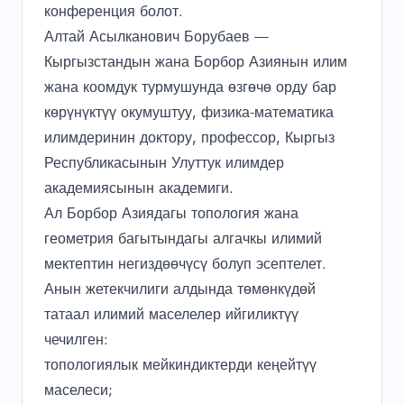
конференция болот.
Алтай Асылканович Борубаев —
Кыргызстандын жана Борбор Азиянын илим
жана коомдук турмушунда өзгөчө орду бар
көрүнүктүү окумуштуу, физика-математика
илимдеринин доктору, профессор, Кыргыз
Республикасынын Улуттук илимдер
академиясынын академиги.
Ал Борбор Азиядагы топология жана
геометрия багытындагы алгачкы илимий
мектептин негиздөөчүсү болуп эсептелет.
Анын жетекчилиги алдында төмөнкүдөй
татаал илимий маселелер ийгиликтүү
чечилген:
топологиялык мейкиндиктерди кеңейтүү
маселеси;