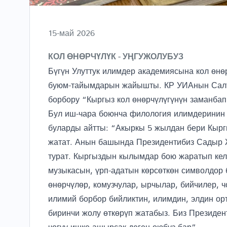
15-май 2026
КОЛ ӨНӨРЧҮЛҮК - УҢГУЖОЛУБУЗ
Бүгүн Улуттук илимдер академиясына кол өнө
буюм-тайымдарын жайышты. КР УИАнын Салтт
борбору “Кыргыз кол өнөрчүлүгүнүн заманбап
Бул иш-чара боюнча филология илимдеринин 
буларды айтты: “Акыркы 5 жылдан бери Кырг
жатат. Анын башында Президентибиз Садыр 
турат. Кыргыздын кылымдар бою жаратып келг
музыкасын, үрп-адатын көрсөткөн символдор 
өнөрчүлөр, комузчулар, ырчылар, бийчилер, 
илимий борбор бийликтин, илимдин, элдин ор
биринчи жолу өткөрүп жатабыз. Биз Президе
чогуу ишке ашырсак деген оюбуз бар”.