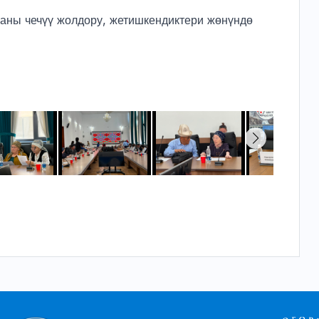
, аны чечүү жолдору, жетишкендиктери жөнүндө