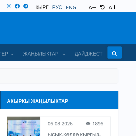
КЫРГ
РУС
ENG
A
A
ТЕР
ЖАҢЫЛЫКТАР
ДАЙДЖЕСТ
АКЫРКЫ ЖАҢЫЛЫКТАР
06-08-2026
1896
ЫСЫК-КӨЛДӨ КЫРГЫЗ-