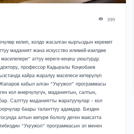
399
рчүлөр келип, колдо жасалган кыргыздын керемет
уу маданият жана искусство илимий-изилдөө
 маселелери” аттуу кереге-кеңеш уюштурду.
доктору, профессор Кадыралы Коңкобаев
ызстанда кайра жаралуу маселеси көтөрүлүп
Жапаров кабыл алган “Уңгужол” программасы
ен кол өнөрчүлүгүн, маданиятын, салтын,
бар. Салттуу маданиятты жаратуучулар – кол
чоорчулар баары таланттуу адамдар. Биздин
тосунда алтын көпүрө бололу деген максатта
нтибиздин “Уңгужол” программасын эл менен