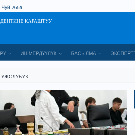
. Чуй 265а
ИДЕНТИНЕ КАРАШТУУ
РҮ
ИШМЕРДҮҮЛҮК
БАСЫЛМА
ЭКСПЕРТ
ҢГУЖОЛУБУЗ