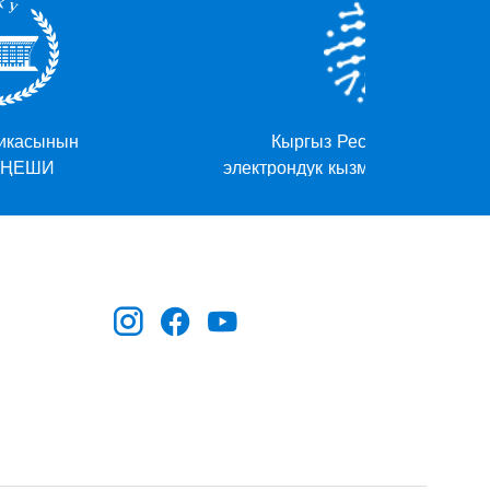
Кыргыз Республикасынын
электрондук кызматтарынын порталы