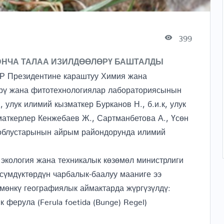
399
ЮНЧА ТАЛАА ИЗИЛДӨӨЛӨРҮ БАШТАЛДЫ
КР Президентине караштуу Химия жана
өрү жана фитотехнологиялар лабораториясынын
 улук илимий кызматкер Бурканов Н., б.и.к, улук
аткерлер Кенжебаев Ж., Сартманбетова А., Үсөн
 облустарынын айрым райондорунда илимий
экология жана техникалык көзөмөл министрлиги
сүмдүктөрдүн чарбалык-баалуу мааниге ээ
өмөнкү географиялык аймактарда жүргүзүлдү:
ферула (Ferula foetida (Bunge) Regel)