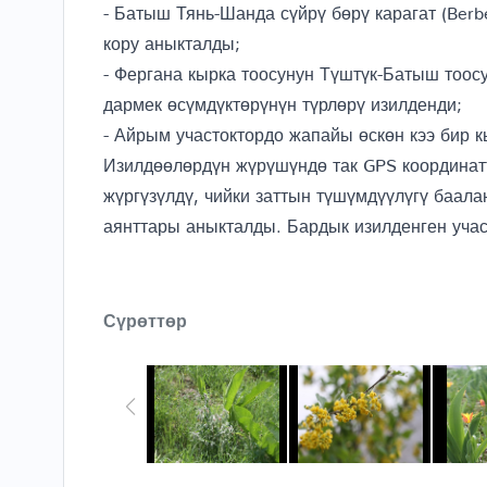
- Батыш Тянь-Шанда сүйрү бөрү карагат (Berbe
кору аныкталды;
- Фергана кырка тоосунун Түштүк-Батыш тоос
дармек өсүмдүктөрүнүн түрлөрү изилденди;
- Айрым участоктордо жапайы өскөн кээ бир к
Изилдөөлөрдүн жүрүшүндө так GPS координат
жүргүзүлдү, чийки заттын түшүмдүүлүгү баал
аянттары аныкталды. Бардык изилденген участ
Сүрөттөр