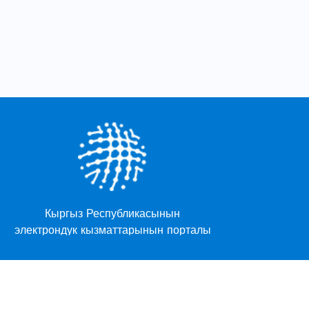
Кыргыз Республикасынын
Кы
электрондук кызматтарынын порталы
ачы