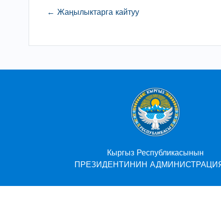
← Жаңылыктарга кайтуу
нын
Кыргыз Республикасынын
ти
ПРЕЗИДЕНТИНИН АДМИНИСТРАЦИЯ