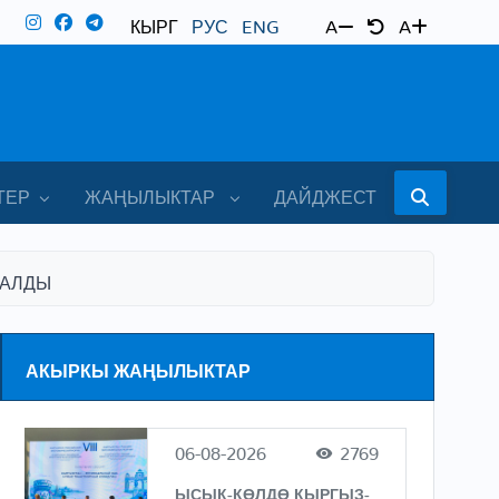
КЫРГ
РУС
ENG
A
A
ТЕР
ЖАҢЫЛЫКТАР
ДАЙДЖЕСТ
ТАЛДЫ
АКЫРКЫ ЖАҢЫЛЫКТАР
06-08-2026
2769
ЫСЫК-КӨЛДӨ КЫРГЫЗ-