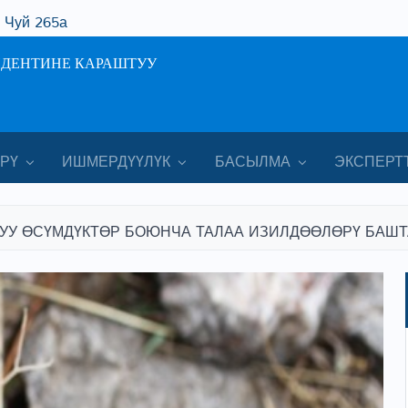
. Чуй 265а
ИДЕНТИНЕ КАРАШТУУ
РҮ
ИШМЕРДҮҮЛҮК
БАСЫЛМА
ЭКСПЕРТ
УУ ӨСҮМДҮКТӨР БОЮНЧА ТАЛАА ИЗИЛДӨӨЛӨРҮ БАШ