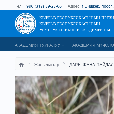
Тел:
+996 (312) 39-23-66
Адрес:
г.Бишкек, просп
КЫРГЫЗ РЕСПУБЛИКАСЫНЫН ПРЕЗ
КЫРГЫЗ РЕСПУБЛИКАСЫНЫН
УЛУТТУК ИЛИМДЕР АКАДЕМИЯСЫ
АКАДЕМИЯ ТУУРАЛУУ
АКАДЕМИЯ МҮЧӨЛӨ
Жаңылыктар
ДАРЫ ЖАНА ПАЙДАЛ