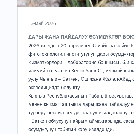
13-май 2026
ДАРЫ ЖАНА ПАЙДАЛУУ ӨСҮМДҮКТӨР БО
2026-жылдын 20-апрелинен 8-майына чейин 
фитотехнология институтунун дары өсүмдүкт
кызматкерлери – лаборатория башчысы, б.и.к.,
илимий кызматкер Кенжебаев С., илимий кызм
уулу Чынгыз – Баткен, Ош жана Жалал-Абад
экспедицияда болушту.
Кыргыз Республикасынын Табигый ресурстар, 
менен кызматташтыкта дары жана пайдалуу ө
түрлөрү боюнча ресурс таануу изилдөөлөрү т
- Баткен облусунун айрым аймактарында сасык 
өсүмдүгүнүн табигый кору изилденди;