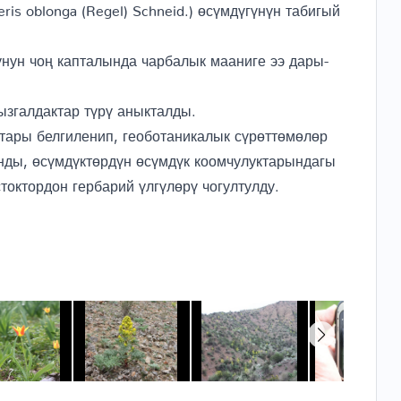
ris oblonga (Regel) Schneid.) өсүмдүгүнүн табигый
унун чоң капталында чарбалык мааниге ээ дары-
ызгалдактар түрү аныкталды.
тары белгиленип, геоботаникалык сүрөттөмөлөр
анды, өсүмдүктөрдүн өсүмдүк коомчулуктарындагы
октордон гербарий үлгүлөрү чогултулду.