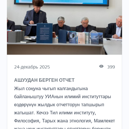
24-декабрь 2025
399
АШУУДАН БЕРГЕН ОТЧЕТ
Жыл соңуна чыгып калгандыгына
байланыштуу УИАнын илимий институттары
өздөрүнүн жылдык отчетторун тапшырып
жатышат. Кечээ Тил илими институту,
Философия, Тарых жана этнология, Мамлекет
жана укук институттары отчетторун беришти.