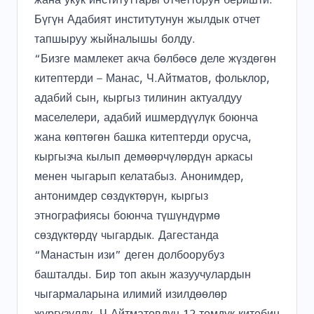
Бүгүн Адабият институтунун жылдык отчет
тапшыруу жыйналышы болду.
“Бизге мамлекет акча бөлбөсө деле жүздөгөн
китептерди – Манас, Ч.Айтматов, фольклор,
адабий сын, кыргыз тилинин актуалдуу
маселелери, адабий ишмердүүлүк боюнча
жана көптөгөн башка китептерди орусча,
кыргызча кылып демөөрчүлөрдүн аркасы
менен чыгарып келатабыз. Анонимдер,
антонимдер сөздүктөрүн, кыргыз
этнографиясы боюнча түшүндүрмө
сөздүктөрдү чыгардык. Дагестанда
“Манастын изи” деген долбоорубуз
башталды. Бир топ акын жазуучулардын
чыгармаларына илимий изилдөөлөр
жүргүзүлдү. Ч.Айтматовдун 12 томдук китебин