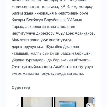
комиссиясынын төрагасы, КР Илим, жогорку
билим жана инновация министринин орун
басары Бекбосун Бөрүбашев, УИАнын
Тарых, археология жана этнология
институтунун директору Абылабек Асанканов,
Мамлекет жана укук институтунун
директорунун м.а. Жумабек Джаилов
катышып, жалпысынан оң баасын беришти,
үйрөнө тургандары да бар экенин айтышты.
Отчеттук жыйналышта Адабият институтунун
эмгек жамааты толук курамда катышты.
Сүрөттөр