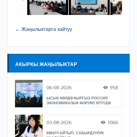
← Жаңылыктарга кайтуу
АКЫРКЫ ЖАҢЫЛЫКТАР
06-08-2026
958
ЫСЫК-КӨЛДӨ КЫРГЫЗ-РОССИЯ
ЭКОНОМИКАЛЫК ФОРУМУ ӨТҮҮДӨ
03-08-2026
1066
КӨҢҮЛ АЙТЫП, САБЫРДУУЛУК
КААЛАЙБЫЗ