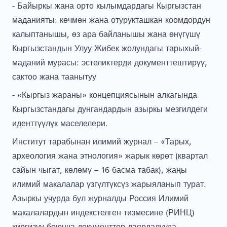
- Байыркы жана орто кылымдардагы Кыргызстан
маданияты: көчмөн жана отурукташкан коомдордун
калыптанышы, өз ара байланышы жана өнүгүшү
Кыргызстандын Улуу Жибек жолундагы тарыхый-
маданий мурасы: эстеликтерди документтештирүү,
сактоо жана таанытуу
- «Кыргыз жараны» концепциясынын алкагында
Кыргызстандагы дунгандардын азыркы мезгилдеги
иденттүүлүк маселелери.
Институт тарабынан илимий журнал – «Тарых,
археология жана этнология» жарык көрөт (квартал
сайын чыгат, көлөмү – 16 басма табак), жаңы
илимий макалалар үзгүлтүксүз жарыяланып турат.
Азыркы учурда бул журналды Россия Илимий
макалалардын индекстелген тизмесине (РИНЦ)
киргизүү боюнча документтер даярдалууда.