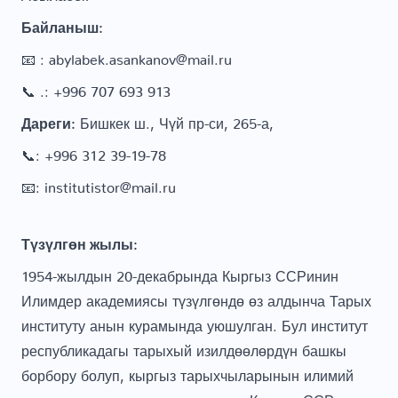
Байланыш:
📧 : abylabek.asankanov@mail.ru
📞 .: +996 707 693 913
Дареги:
Бишкек ш., Чүй пр-си, 265-а,
📞: +996 312 39-19-78
📧: institutistor@mail.ru
Түзүлгөн жылы:
1954-жылдын 20-декабрында Кыргыз ССРинин
Илимдер академиясы түзүлгөндө өз алдынча Тарых
институту анын курамында уюшулган. Бул институт
республикадагы тарыхый изилдөөлөрдүн башкы
борбору болуп, кыргыз тарыхчыларынын илимий
иштерин координациялап турган. Кыргыз ССР