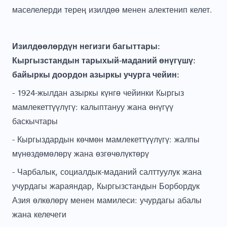
маселелерди терең изилдөө менен алектенип келет.
Изилдөөлөрдүн негизги багыттары:
Кыргызстандын тарыхый-маданий өнүгүшү:
байыркы доордон азыркы учурга чейин:
- 1924-жылдан азыркы күнгө чейинки Кыргыз
мамлекеттүүлүгү: калыптануу жана өнүгүү
баскычтары
- Кыргыздардын көчмөн мамлекеттүүлүгү: жалпы
мүнөздөмөлөрү жана өзгөчөлүктөрү
- Чарбалык, социалдык-маданий салттуулук жана
учурдагы жараяндар, Кыргызстандын Борбордук
Азия өлкөлөрү менен мамилеси: учурдагы абалы
жана келечеги