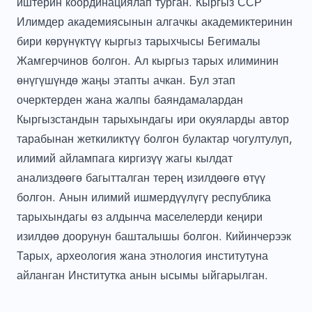
Илимдер академиясынын алгачкы академиктеринин
бири көрүнүктүү кыргыз тарыхчысы Бегималы
Жамгерчинов болгон. Ал кыргыз тарых илиминин
өнүгүшүндө жаңы этапты ачкан. Бул этап
очерктерден жана жалпы баяндамалардан
Кыргызстандын тарыхындагы ири окуяларды автор
тарабынан жеткиликтүү болгон булактар чогултулуп,
илимий айлампага киргизүү жагы кылдат
анализдөөгө багытталган терең изилдөөгө өтүү
болгон. Анын илимий ишмердүүлүгү республика
тарыхындагы өз алдынча маселелерди кеңири
изилдөө доорунун башталышы болгон. Кийинчерээк
Тарых, археология жана этнология институтуна
айланган Институтка анын ысымы ыйгарылган.