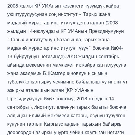
2008-жылы КР УИАнын кезектеги түзүмдүк кайра
уюштурулуусунан соң институт « Тарых жана
маданий мурастар институту» деп аталган (2008-
жылдын 14-июлундагы КР УИАнын Президиумунун
“Тарых институтунун базасында Тарых жана
маданий мурастар институтун түзүү” боюнча №04-
13 буйругунун негизинде).2018-жылдын сентябрь
айында мекеменин мамлекеттик кайра катталуусуна
жана академик Б.Жамгерчиновдун ысымын
түбөлүккө калтыруу чечимине байланыштуу институт
азыркы аталышын алган (КР УИАнын
Президиумунун №67 токтому, 2018-жылдын 14-
сентябры ).Институт, өлкөнүн тарых багыты боюнча
алдыңкы илимий мекемеси катары, өзүнүн түзүлгөн
күнүнөн тартып Кыргызстандын тарыхын байыркы
доорлордон азыркы учурга чейин камтыган негизги