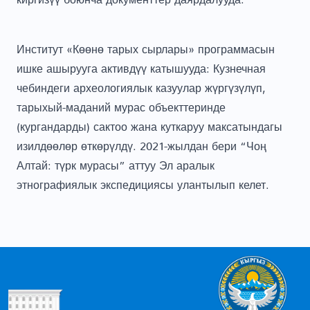
Институт «Көөнө тарых сырлары» программасын
ишке ашырууга активдүү катышууда: Кузнечная
чебиндеги археологиялык казуулар жүргүзүлүп,
тарыхый-маданий мурас объекттеринде
(кургандарды) сактоо жана куткаруу максатындагы
изилдөөлөр өткөрүлдү. 2021-жылдан бери “Чоң
Алтай: түрк мурасы” аттуу Эл аралык
этнографиялык экспедициясы улантылып келет.