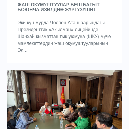
ЖАШ ОКУМУШТУУЛАР БЕШ БАГЫТ
БОЮНЧА ИЗИЛДӨӨ ЖҮРГҮЗҮШӨТ
Эки күн мурда Чолпон-Ата шаарындагы
Президенттик «Акылман» лицейинде
Шанхай кызматташтык уюмуна (ШКУ) мүчө
мамлекеттердин жаш окумуштууларынын
Эл...